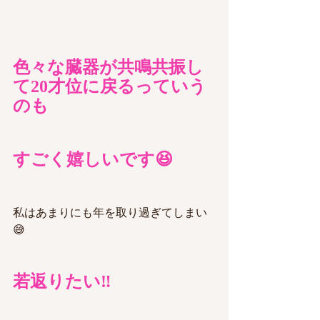
色々な臓器が共鳴共振し
て20才位に戻るっていう
のも
すごく嬉しいです😆
私はあまりにも年を取り過ぎてしまい
😅
若返りたい‼️