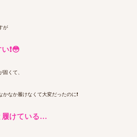
すが
❗️😳
が固くて、
かなか履けなくて大変だったのに❗️
と履けている…