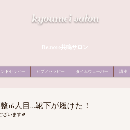
​kyoumei salon
Re:nore共鳴サロン
ウンドセラピー
ヒプノセラピー
タイムウェーバー
講座
整16人目…靴下が履けた！
ざいます🎍