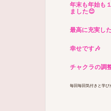
年末も年始も
ました😊
最高に充実し
幸せです🎶
チャクラの調
毎回毎回気付きと学び