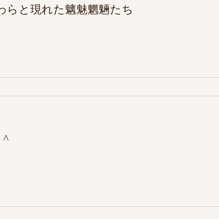
わらと現れた魑魅魍魎たち
^
と