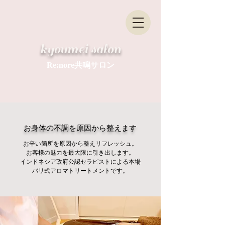
​kyoumei salon
Re:nore共鳴サロン
お身体の不調を原因から整えます
お辛い箇所を原因から整
えリフレッシュ。
お客様の魅力を最
大限に引き出します。
インドネシア政
府公認セラピストによる
本場
バリ式アロマトリートメントです。