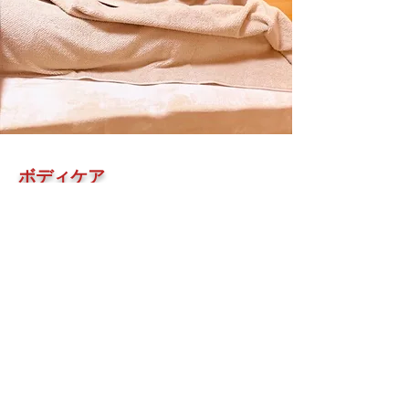
ボディケア
整体
60分 6,000
​90分 8,800
120分 11,000
筋膜は全身に張り巡らされ、第二の骨格と呼ばれ筋肉や
内臓に癒着しやすい組織です。
長時間同じ姿勢でいたり、同じ動作を続けていると硬く
なってしま
います。
さらに精神的なストレス、中枢神経や呼吸機能による問
題、ケガなどでも癒着を起こします。
また、筋膜は全身に繋がっていて、一部の筋膜の動きが