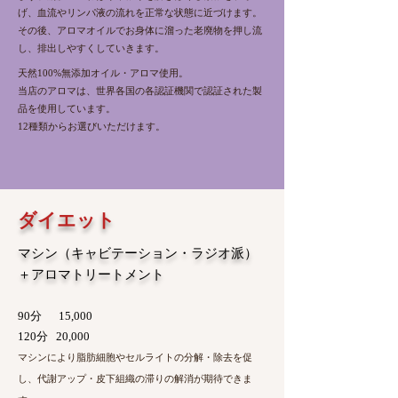
げ、血流やリンパ液の流れを正常な状態
に近づ
けます。
その後、アロマオイルでお身体に溜った老廃物を押し流
し、排出しやすくしていきます。
天然100%無添加オイル・アロマ使用。
当店のアロマは、世界各国の各認証機関で認証された製
品を使用しています。
12種類からお選びいただけます。
ダイエット
マシン（キャビテーション・ラジオ派）
＋
アロマトリートメント
90分 1
5,000
120分 20,0
00
マシンにより脂肪細胞やセルライトの分解・除去を促
し、代謝アップ・皮下組織の
滞りの解消が期待で
きま